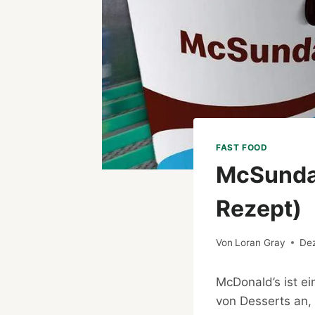
FAST FOOD
McSundae
Rezept)
Von
Loran Gray
De
McDonald’s ist ei
von Desserts an,