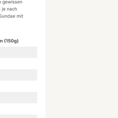
en gewissen
t je nach
cSundae mit
n (150g)