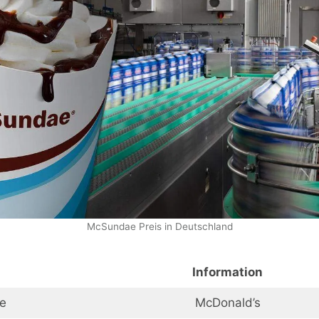
McSundae Preis in Deutschland
Information
e
McDonald’s