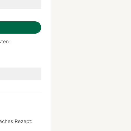
sten:
faches Rezept: