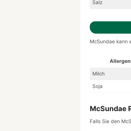
Salz
McSundae kann ein
Allergen
Milch
Soja
McSundae Re
Falls Sie den Mc