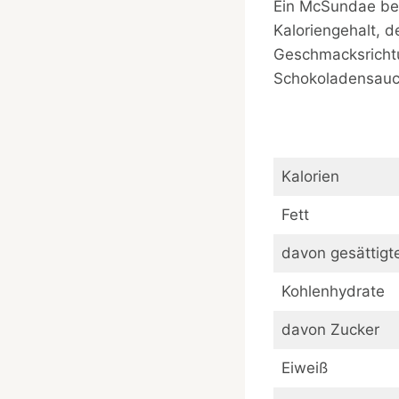
Ein McSundae bei
Kaloriengehalt, d
Geschmacksrichtu
Schokoladensauc
Kalorien
Fett
davon gesättigt
Kohlenhydrate
davon Zucker
Eiweiß