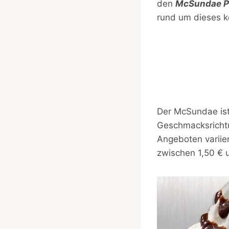
den
McSundae P
rund um dieses kö
Der McSundae ist
Geschmacksrichtun
Angeboten variier
zwischen 1,50 € 