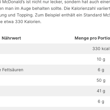
 McDonald’s ist nicht nur lecker, sondern hat auch ein
en man im Auge behalten sollte. Die Kalorienzahl variier
ng und Topping. Zum Beispiel enthält ein Standard M
e etwa 330 Kalorien.
Nährwert
Menge pro Portio
330 kcal
10 g
e Fettsäuren
6 g
50 g
41 g
6 g