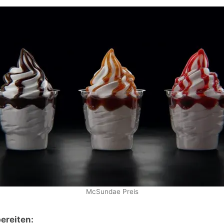
McSundae Preis
ereiten: