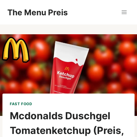
Zum
The Menu Preis
Inhalt
springen
FAST FOOD
Mcdonalds Duschgel
Tomatenketchup (Preis,