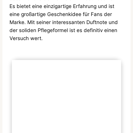
Es bietet eine einzigartige Erfahrung und ist
eine großartige Geschenkidee für Fans der
Marke. Mit seiner interessanten Duftnote und
der soliden Pflegeformel ist es definitiv einen
Versuch wert.
Häufige Fragen
Ist das Duschgel zum Verzehr
geeignet?
Wo kann ich das McDonald’s
Duschgel Tomatenketchup
kaufen?