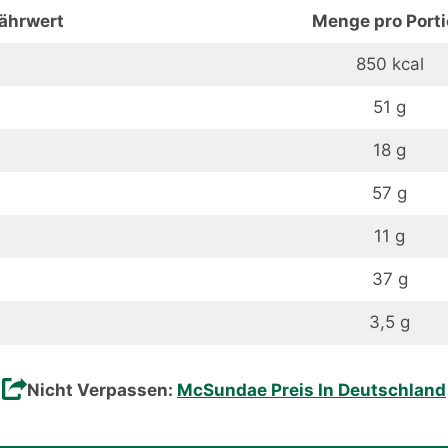
ährwert
Menge pro Port
850 kcal
51 g
18 g
57 g
11 g
37 g
3,5 g
Nicht Verpassen:
McSundae Preis In Deutschland