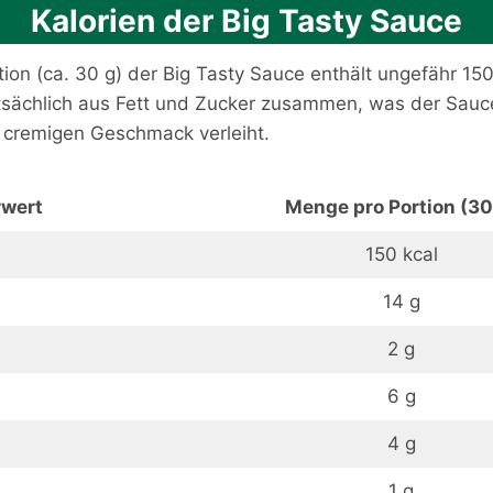
Kalorien der Big Tasty Sauce
tion (ca. 30 g) der Big Tasty Sauce enthält ungefähr 150
tsächlich aus Fett und Zucker zusammen, was der Sauc
d cremigen Geschmack verleiht.
wert
Menge pro Portion (30
150 kcal
14 g
2 g
6 g
4 g
1 g