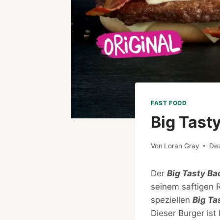
FAST FOOD
Big Tasty
Von
Loran Gray
De
Der
Big Tasty Ba
seinem saftigen 
speziellen
Big Ta
Dieser Burger ist