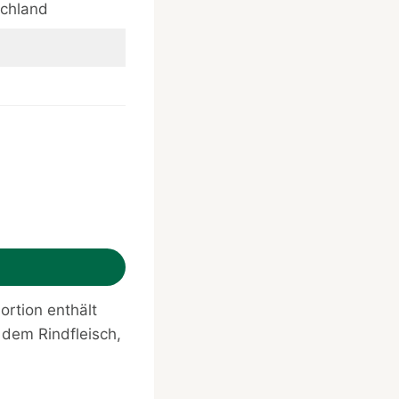
schland
Portion enthält
 dem Rindfleisch,