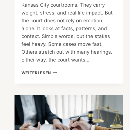
Kansas City courtrooms. They carry
weight, stress, and real life impact. But
the court does not rely on emotion
alone. It looks at facts, patterns, and
context. Simple words, but the stakes
feel heavy. Some cases move fast.
Others stretch out with many hearings.
Either way, the court wants…
DOMESTIC
WEITERLESEN
VIOLENCE
CHARGES
IN
KANSAS
CITY:
WHAT
COURT
LOOKS
FOR