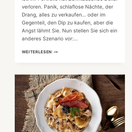
verloren. Panik, schlaflose Nächte, der
Drang, alles zu verkaufen… oder im
Gegenteil, den Dip zu kaufen, aber die
Angst lähmt Sie. Nun stellen Sie sich ein
anderes Szenario vor:…
WIE
WEITERLESEN
PRIMEARB
AI
WÄHREND
BITCOINS
40%-
ABSTURZ
PERFORMTE:
DER
VOLATILITÄTSTEST