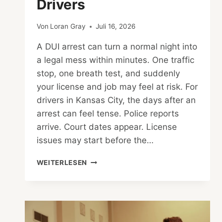
Drivers
Von
Loran Gray
Juli 16, 2026
A DUI arrest can turn a normal night into
a legal mess within minutes. One traffic
stop, one breath test, and suddenly
your license and job may feel at risk. For
drivers in Kansas City, the days after an
arrest can feel tense. Police reports
arrive. Court dates appear. License
issues may start before the…
KANSAS
WEITERLESEN
CITY
DUI
DEFENSE
ATTORNEY:
LEGAL