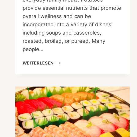
provide essential nutrients that promote
overall wellness and can be
incorporated into a variety of dishes,
including soups and casseroles,
roasted, broiled, or pureed. Many
people…
THE
WEITERLESEN
NUTRITIONAL
BENEFITS
OF
POTATOES
IN
EVERYDAY
FAMILY
MEALS