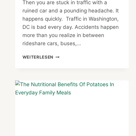
Then you are stuck in traffic with a
ruined car and a pounding headache. It
happens quickly. Traffic in Washington,
DC is bad every day. Accidents happen
more than you realize in between
rideshare cars, buses,…
PERSONAL
WEITERLESEN
INJURY
IN
WASHINGTON,
DC:
LEGAL
TIPS
THAT
WORK