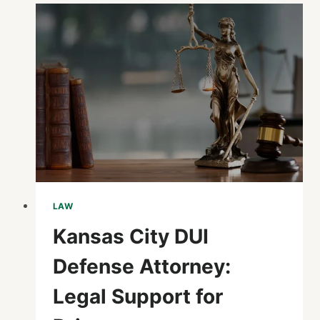
DIE
ENTWICKLUNG
EINER
NEUEN
ÄRA
VISUELLER
INHALTE
LAW
Kansas City DUI
Defense Attorney:
Legal Support for