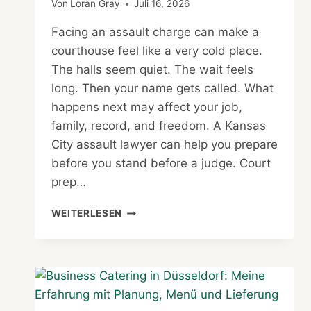
Von
Loran Gray
Juli 16, 2026
Facing an assault charge can make a
courthouse feel like a very cold place.
The halls seem quiet. The wait feels
long. Then your name gets called. What
happens next may affect your job,
family, record, and freedom. A Kansas
City assault lawyer can help you prepare
before you stand before a judge. Court
prep…
KANSAS
WEITERLESEN
CITY
ASSAULT
LAWYER:
PREPARING
FOR
CRIMINAL