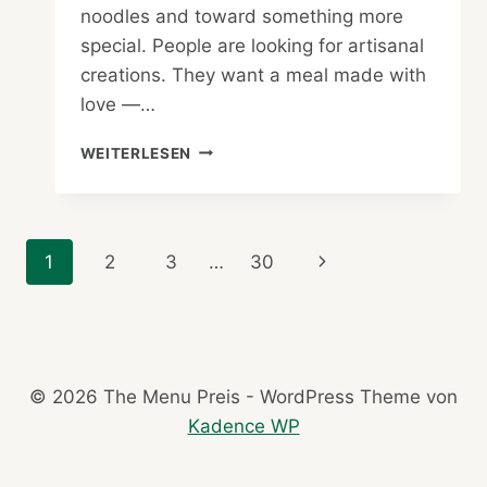
noodles and toward something more
special. People are looking for artisanal
creations. They want a meal made with
love —…
PASTA
WEITERLESEN
PLACES
IN
SINGAPORE
WITH
Seitennavigation
Nächste
1
2
3
…
30
ARTISAN
CREATIONS
Seite
© 2026 The Menu Preis - WordPress Theme von
Kadence WP