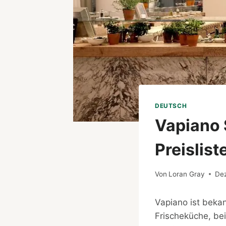
DEUTSCH
Vapiano 
Preislist
Von
Loran Gray
De
Vapiano ist beka
Frischeküche, bei