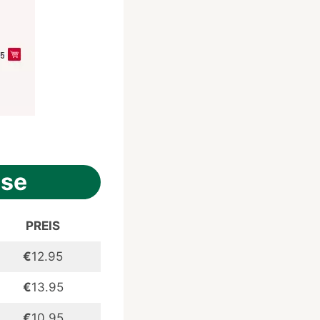
ise
PREIS
€
12.95
€
13.95
€
10.95