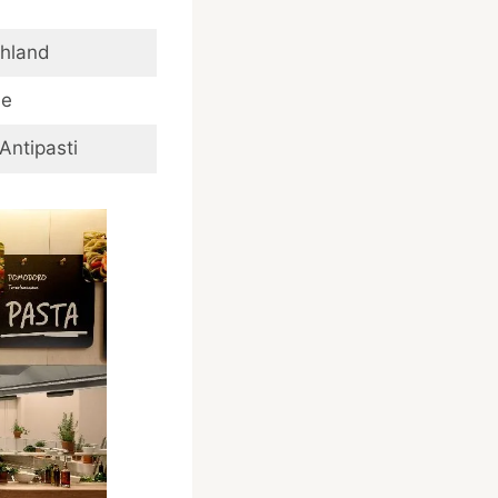
chland
he
 Antipasti