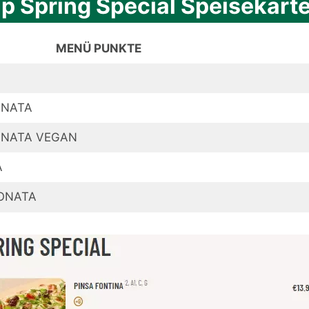
p Spring Special Speisekarte
MENÜ PUNKTE
ONATA
ONATA VEGAN
A
ONATA