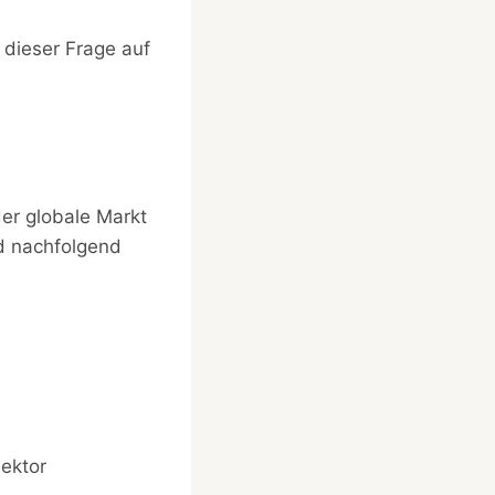
 dieser Frage auf
er globale Markt
nd nachfolgend
Sektor