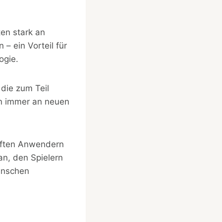
en stark an
– ein Vorteil für
ogie.
die zum Teil
en immer an neuen
haften Anwendern
an, den Spielern
Menschen