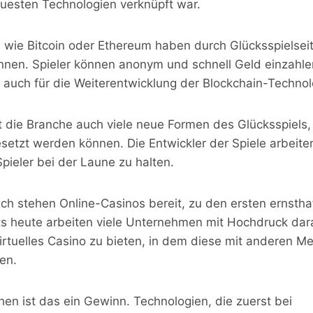
uesten Technologien verknüpft war.
wie Bitcoin oder Ethereum haben durch Glücksspielseit
en. Spieler können anonym und schnell Geld einzahlen 
 auch für die Weiterentwicklung der Blockchain-Technol
 die Branche auch viele neue Formen des Glücksspiels, 
esetzt werden können. Die Entwickler der Spiele arbeit
Spieler bei der Laune zu halten.
ch stehen Online-Casinos bereit, zu den ersten ernst
ts heute arbeiten viele Unternehmen mit Hochdruck dar
virtuelles Casino zu bieten, in dem diese mit anderen 
en.
en ist das ein Gewinn. Technologien, die zuerst bei