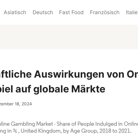
Asiatisch
Deutsch
Fast Food
Französisch
Itali
ftliche Auswirkungen von On
iel auf globale Märkte
zember 18, 2024