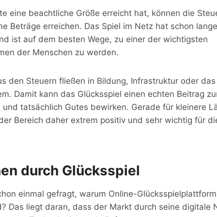
e eine beachtliche Größe erreicht hat, können die Steu
e Beträge erreichen. Das Spiel im Netz hat schon lange
nd ist auf dem besten Wege, zu einer der wichtigsten
rmen der Menschen zu werden.
 den Steuern fließen in Bildung, Infrastruktur oder das
m. Damit kann das Glücksspiel einen echten Beitrag zur
 und tatsächlich Gutes bewirken. Gerade für kleinere L
der Bereich daher extrem positiv und sehr wichtig für d
nen durch Glücksspiel
chon einmal gefragt, warum Online-Glücksspielplattform
ind? Das liegt daran, dass der Markt durch seine digitale