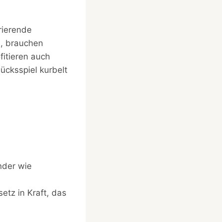
rierende
n, brauchen
fitieren auch
ücksspiel kurbelt
nder wie
etz in Kraft, das