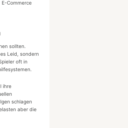
den E-Commerce
n
hen sollten.
ches Leid, sondern
ieler oft in
hilfesystemen.
 ihre
uellen
olgen schlagen
belasten aber die