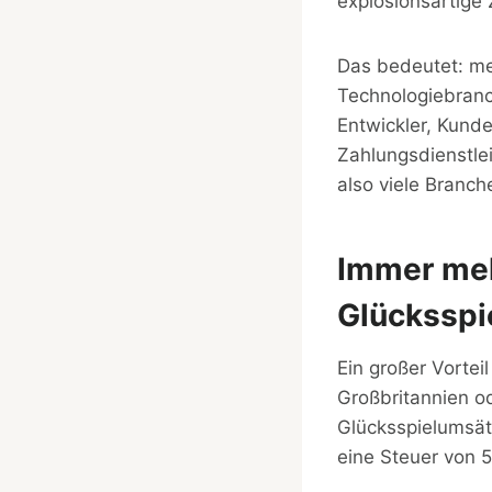
explosionsartige
Das bedeutet: me
Technologiebranc
Entwickler, Kunde
Zahlungsdienstlei
also viele Branch
Immer meh
Glücksspi
Ein großer Vortei
Großbritannien o
Glücksspielumsätz
eine Steuer von 5