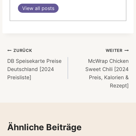
View all posts
Beitragsnavigation
ZURÜCK
WEITER
DB Speisekarte Preise
McWrap Chicken
Deutschland [2024
Sweet Chili [2024
Preisliste]
Preis, Kalorien &
Rezept]
Ähnliche Beiträge