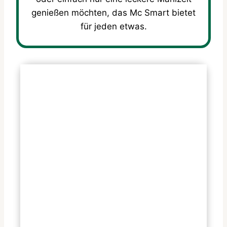
genießen möchten, das Mc Smart bietet
für jeden etwas.
Häufige Fragen
Was ist im Mc Smart Menü
enthalten?
Wie viele Kalorien hat ein Mc
Smart?
Gibt es glutenfreie Optionen
im Mc Smart?
Wie viel kostet das Mc Smart