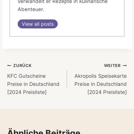
verwandelt er Rezepte in kulinarische
Abenteuer.
View all posts
Beitragsnavigation
ZURÜCK
WEITER
KFC Gutscheine
Akropolis Speisekarte
Preise in Deutschland
Preise in Deutschland
[2024 Preisliste]
[2024 Preisliste]
Ähnliche Beiträge