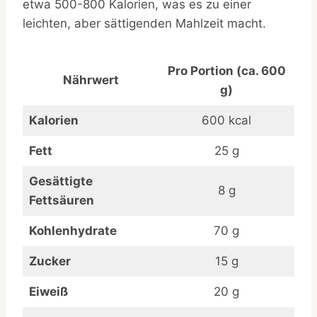
etwa 500-800 Kalorien, was es zu einer
leichten, aber sättigenden Mahlzeit macht.
Pro Portion
(ca. 600
Nährwert
g)
Kalorien
600 kcal
Fett
25 g
Gesättigte
8 g
Fettsäuren
Kohlenhydrate
70 g
Zucker
15 g
Eiweiß
20 g