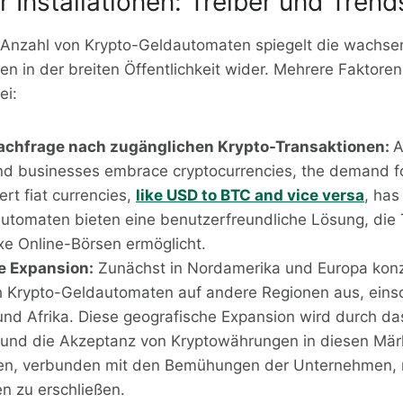
r Installationen: Treiber und Trend
Anzahl von Krypto-Geldautomaten spiegelt die wachs
en in der breiten Öffentlichkeit wider. Mehrere Faktoren
ei:
achfrage nach zugänglichen Krypto-Transaktionen:
A
and businesses embrace cryptocurrencies, the demand f
rt fiat currencies,
like USD to BTC and vice versa
, has
utomaten bieten eine benutzerfreundliche Lösung, die 
e Online-Börsen ermöglicht.
e Expansion:
Zunächst in Nordamerika und Europa konze
ch Krypto-Geldautomaten auf andere Regionen aus, einsch
nd Afrika. Diese geografische Expansion wird durch 
und die Akzeptanz von Kryptowährungen in diesen Mär
ben, verbunden mit den Bemühungen der Unternehmen,
n zu erschließen.