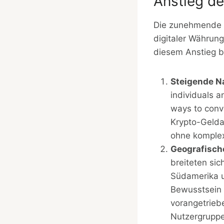
Anstieg de
Die zunehmende 
digitaler Währung
diesem Anstieg b
Steigende N
individuals 
ways to conve
Krypto-Gelda
ohne komplex
Geografisch
breiteten si
Südamerika u
Bewusstsein 
vorangetrie
Nutzergruppe