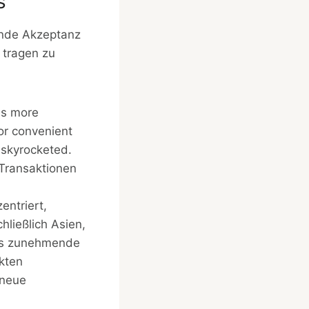
s
ende Akzeptanz
 tragen zu
s more
or convenient
 skyrocketed.
Transaktionen
ntriert,
ließlich Asien,
das zunehmende
kten
 neue