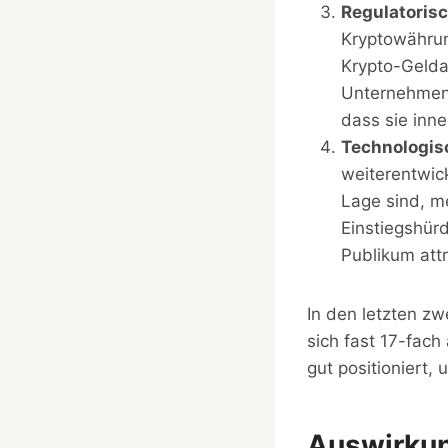
Regulatoris
Kryptowährun
Krypto-Gelda
Unternehmen, 
dass sie inn
Technologisc
weiterentwic
Lage sind, m
Einstiegshür
Publikum attr
In den letzten zw
sich fast 17-fach 
gut positioniert,
Auswirkun