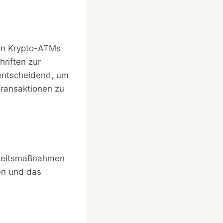
von Krypto-ATMs
riften zur
entscheidend, um
Transaktionen zu
erheitsmaßnahmen
en und das