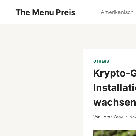
Zum
The Menu Preis
Inhalt
Amerikanisch
springen
OTHERS
Krypto-G
Installat
wachsen
Von
Loran Gray
No