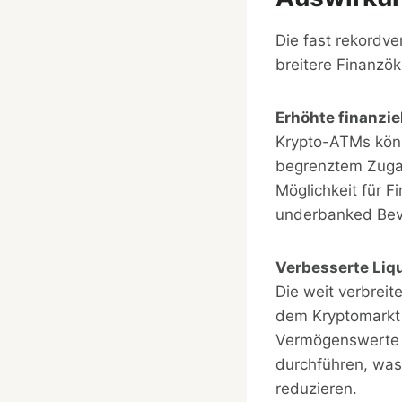
Die fast rekordv
breitere Finanzö
Erhöhte finanziel
Krypto-ATMs könne
begrenztem Zugang
Möglichkeit für 
underbanked Bevö
Verbesserte Liqu
Die weit verbreit
dem Kryptomarkt 
Vermögenswerte 
durchführen, was 
reduzieren.