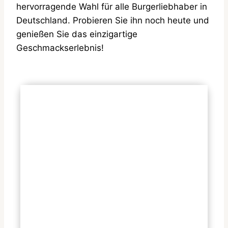
hervorragende Wahl für alle Burgerliebhaber in
Deutschland. Probieren Sie ihn noch heute und
genießen Sie das einzigartige
Geschmackserlebnis!
Häufige Fragen
Wie viel kostet der Hamburger
Royal TS in Deutschland?
Welche Nährwerte hat der
Hamburger Royal TS?
Gibt es allergene Zutaten im
Hamburger Royal-TS?