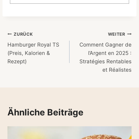
Beitragsnavigation
ZURÜCK
WEITER
Hamburger Royal TS
Comment Gagner de
(Preis, Kalorien &
l’Argent en 2025 :
Rezept)
Stratégies Rentables
et Réalistes
Ähnliche Beiträge