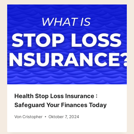
Health Stop Loss Insurance :
Safeguard Your Finances Today
Von
Cristopher
Oktober 7, 2024