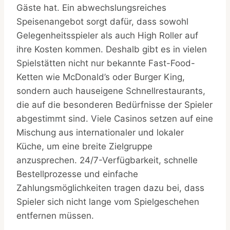
Gäste hat. Ein abwechslungsreiches
Speisenangebot sorgt dafür, dass sowohl
Gelegenheitsspieler als auch High Roller auf
ihre Kosten kommen. Deshalb gibt es in vielen
Spielstätten nicht nur bekannte Fast-Food-
Ketten wie McDonald’s oder Burger King,
sondern auch hauseigene Schnellrestaurants,
die auf die besonderen Bedürfnisse der Spieler
abgestimmt sind. Viele Casinos setzen auf eine
Mischung aus internationaler und lokaler
Küche, um eine breite Zielgruppe
anzusprechen. 24/7-Verfügbarkeit, schnelle
Bestellprozesse und einfache
Zahlungsmöglichkeiten tragen dazu bei, dass
Spieler sich nicht lange vom Spielgeschehen
entfernen müssen.