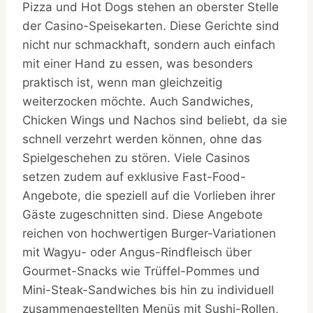
Pizza und Hot Dogs stehen an oberster Stelle
der Casino-Speisekarten. Diese Gerichte sind
nicht nur schmackhaft, sondern auch einfach
mit einer Hand zu essen, was besonders
praktisch ist, wenn man gleichzeitig
weiterzocken möchte. Auch Sandwiches,
Chicken Wings und Nachos sind beliebt, da sie
schnell verzehrt werden können, ohne das
Spielgeschehen zu stören. Viele Casinos
setzen zudem auf exklusive Fast-Food-
Angebote, die speziell auf die Vorlieben ihrer
Gäste zugeschnitten sind. Diese Angebote
reichen von hochwertigen Burger-Variationen
mit Wagyu- oder Angus-Rindfleisch über
Gourmet-Snacks wie Trüffel-Pommes und
Mini-Steak-Sandwiches bis hin zu individuell
zusammengestellten Menüs mit Sushi-Rollen,