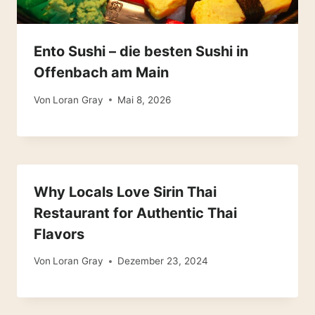
Ento Sushi – die besten Sushi in
Offenbach am Main
Von
Loran Gray
Mai 8, 2026
Why Locals Love Sirin Thai
Restaurant for Authentic Thai
Flavors
Von
Loran Gray
Dezember 23, 2024