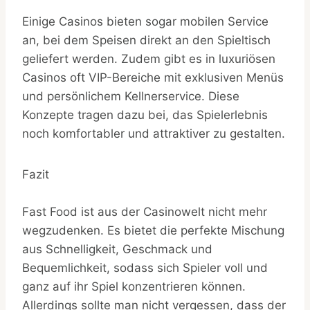
Einige Casinos bieten sogar mobilen Service
an, bei dem Speisen direkt an den Spieltisch
geliefert werden. Zudem gibt es in luxuriösen
Casinos oft VIP-Bereiche mit exklusiven Menüs
und persönlichem Kellnerservice. Diese
Konzepte tragen dazu bei, das Spielerlebnis
noch komfortabler und attraktiver zu gestalten.
Fazit
Fast Food ist aus der Casinowelt nicht mehr
wegzudenken. Es bietet die perfekte Mischung
aus Schnelligkeit, Geschmack und
Bequemlichkeit, sodass sich Spieler voll und
ganz auf ihr Spiel konzentrieren können.
Allerdings sollte man nicht vergessen, dass der