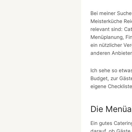
Bei meiner Such
Meisterküche Reic
relevant sind: Ca
Menüplanung, Fin
ein nützlicher Ve
anderen Anbietern
Ich sehe so etwa
Budget, zur Gäste
eigene Checkliste
Die Menüau
Ein gutes Caterin
darauf, ob Gäste