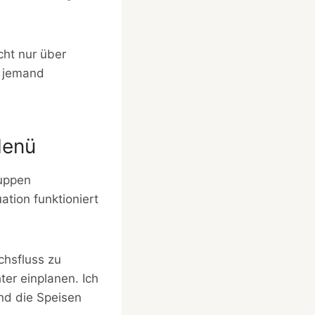
cht nur über
b jemand
Menü
ruppen
tion funktioniert
chsfluss zu
ter einplanen. Ich
nd die Speisen