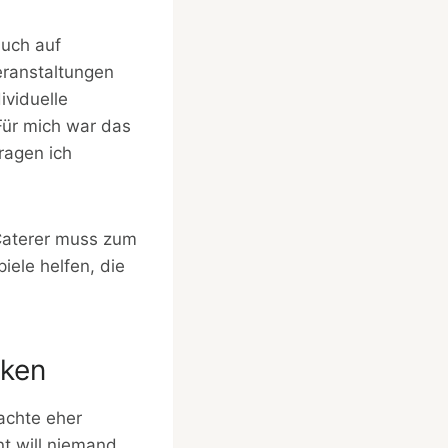
auch auf
eranstaltungen
ividuelle
Für mich war das
ragen ich
 Caterer muss zum
iele helfen, die
rken
achte eher
nt will niemand