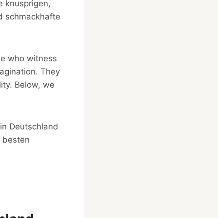
e knusprigen,
nd schmackhafte
ose who witness
magination. They
ity. Below, we
 in Deutschland
, besten