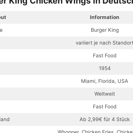
er King Chicken Wings in Deutsc
but
Information
e
Burger King
variiert je nach Standor
Fast Food
1954
Miami, Florida, USA
Weltweit
Fast Food
land
Ab 2,99€ für 4 Stück
Whopper, Chicken Fries, Chick