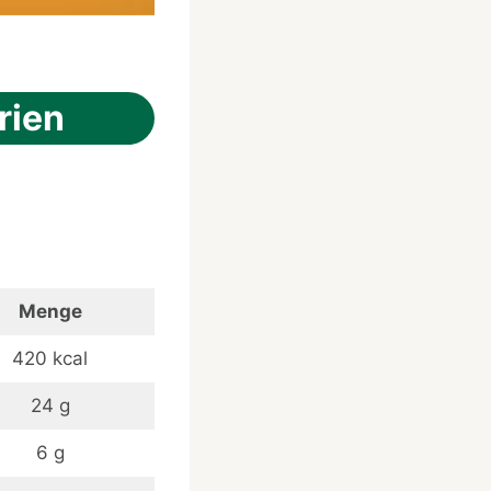
rien
Menge
420 kcal
24 g
6 g