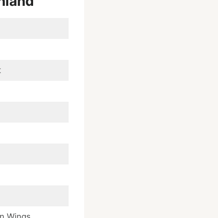
hland
t
en Wings