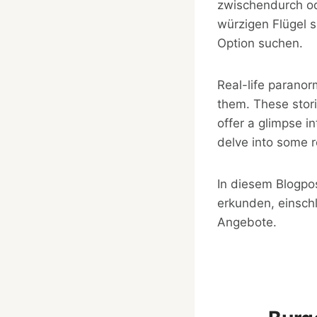
zwischendurch od
würzigen Flügel s
Option suchen.
Real-life paranor
them. These stor
offer a glimpse i
delve into some r
In diesem Blogpo
erkunden, einschl
Angebote.