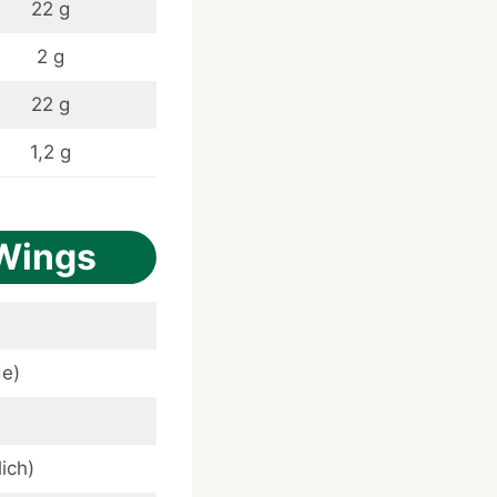
22 g
2 g
22 g
1,2 g
 Wings
de)
ich)