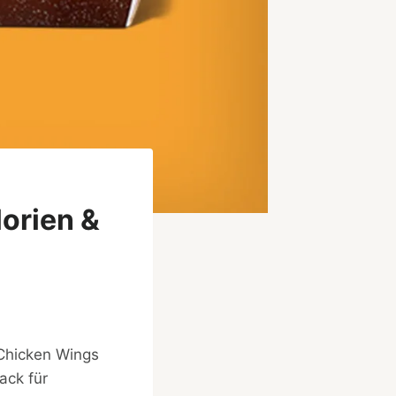
lorien &
 Chicken Wings
ack für